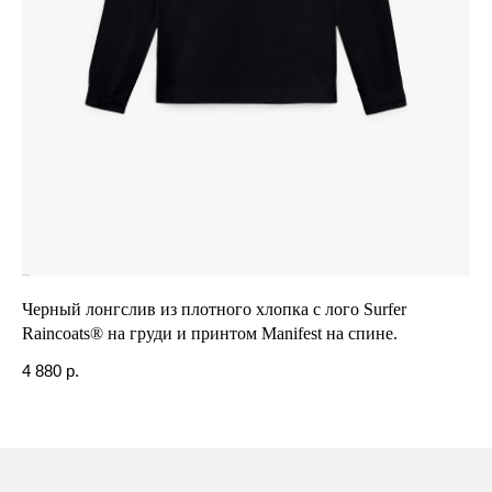
Черный лонгслив из плотного хлопка с лого Surfer
Ов
Raincoats® на груди и принтом Manifest на спине.
O
4 880
р.
7 