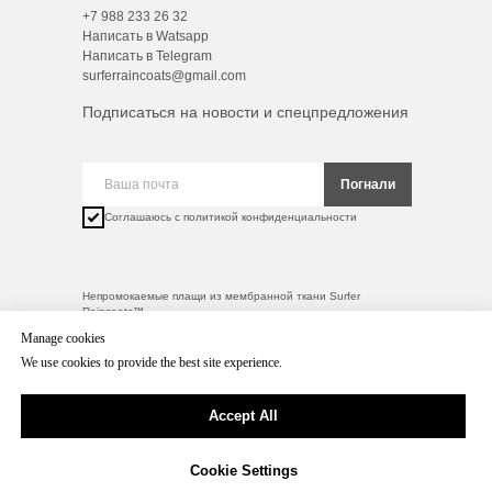
+7 988 233 26 32
Написать в Watsapp
Написать в Telegram
surferraincoats@gmail.com
Подписаться на новости и спецпредложения
Погнали
Соглашаюсь с политикой конфиденциальности
Непромокаемые плащи из мембранной ткани Surfer
Raincoats™
Manage cookies
*Meta (владелец Facebook и Instagram) признана
экстремистской организацией и запрещена на территории
We use cookies to provide the best site experience.
Российской Федерации.
Accept All
© 2016-2026 Surfer Raincoats.
SurferRaincoats™
Website Development: Volna™
Cookie Settings